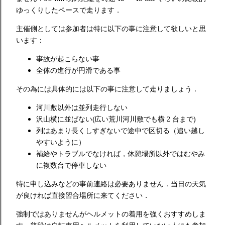
ゆっくりしたペースで走ります．
主催側としては参加者は特に以下の事に注意して欲しいと思
います：
事故が起こらない事
全体の進行が円滑である事
その為には具体的には以下の事に注意して走りましょう．
河川敷以外は並列走行しない
沢山横に並ばない(広い荒川河川敷でも横 2 台まで)
列はあまり長くしすぎないで途中で区切る（追い越し
やすいように）
補給やトラブルでなければ，休憩場所以外ではむやみ
に複数台で停車しない
特に申し込みなどの事前連絡は必要ありません．当日の天気
が良ければ直接習合場所に来てください．
強制ではありませんがヘルメットの着用を強くおすすめしま