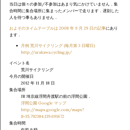
当日は個々の参加/不参加はあまり気にかけていません．集
合時間に集合場所に集まったメンバーで走ります．遅刻した
人を待つ事もありません．
およそのタイムテーブルは 2008 年 9 月 29 日の記事
にあり
ます．
月例 荒川サイクリング (毎月第 3 日曜日)
http://arakawa.cycling.jp/
イベント名
荒川サイクリング
今月の開催日
2012 年 11 月 18 日
集合場所
JR 埼京線浮間舟渡駅の前の浮間公園．
浮間公園 Google マップ
http://maps.google.com/maps?
ll=35.792384,139.691672
集合時間
午前 9 時