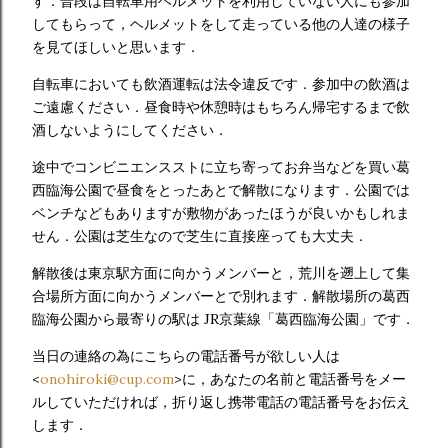
す．普段は自転車用ヘルメットを利用していない人にも参加
してもらって，ヘルメットをして走っている他の人達の様子
を見てほしいと思います．
自転車においても飲酒運転は法令違反です．参加中の飲酒は
ご遠慮ください．昼食時や休憩時はもちろん帰宅するまで飲
酒しないようにしてください．
途中でコンビニエンスストに立ち寄ってお弁当などを買い葛
西臨海公園で昼食をとったあとで解散になります．公園では
ベンチなどもありますが敷物があったほうが良いかもしれま
せん．公園は芝生なので芝生に直接座っても大丈夫．
解散後は東京駅方面に向かうメンバーと，荒川を遡上して集
合場所方面に向かうメンバーとで別れます．解散場所の葛西
臨海公園から最寄りの駅は JR京葉線「葛西臨海公園」です．
当日の連絡の為にこちらの電話番号が欲しい人は
<
onohiroki@cup.com
>に，あなたの名前と電話番号をメー
ルしていただければ，折り返し携帯電話の電話番号をお伝え
します．