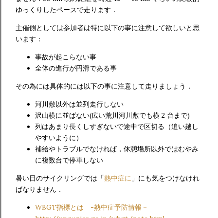
ゆっくりしたペースで走ります．
主催側としては参加者は特に以下の事に注意して欲しいと思
います：
事故が起こらない事
全体の進行が円滑である事
その為には具体的には以下の事に注意して走りましょう．
河川敷以外は並列走行しない
沢山横に並ばない(広い荒川河川敷でも横 2 台まで)
列はあまり長くしすぎないで途中で区切る（追い越し
やすいように）
補給やトラブルでなければ，休憩場所以外ではむやみ
に複数台で停車しない
暑い日のサイクリングでは「
熱中症に
」にも気をつけなけれ
ばなりません．
WBGT指標とは -熱中症予防情報－