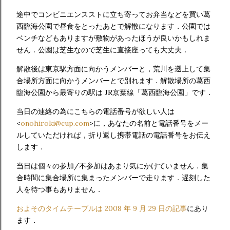
途中でコンビニエンスストに立ち寄ってお弁当などを買い葛
西臨海公園で昼食をとったあとで解散になります．公園では
ベンチなどもありますが敷物があったほうが良いかもしれま
せん．公園は芝生なので芝生に直接座っても大丈夫．
解散後は東京駅方面に向かうメンバーと，荒川を遡上して集
合場所方面に向かうメンバーとで別れます．解散場所の葛西
臨海公園から最寄りの駅は JR京葉線「葛西臨海公園」です．
当日の連絡の為にこちらの電話番号が欲しい人は
<
onohiroki@cup.com
>に，あなたの名前と電話番号をメー
ルしていただければ，折り返し携帯電話の電話番号をお伝え
します．
当日は個々の参加/不参加はあまり気にかけていません．集
合時間に集合場所に集まったメンバーで走ります．遅刻した
人を待つ事もありません．
およそのタイムテーブルは 2008 年 9 月 29 日の記事
にあり
ます．