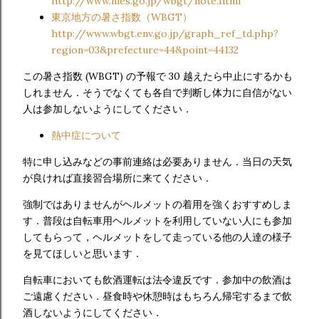
http://www.nies.go.jp/wbgt/note.html
東京地方の暑さ指数（WBGT）
http://www.wbgt.env.go.jp/graph_ref_td.php?
region=03&prefecture=44&point=44132
この暑さ指数 (WBGT) の予報で 30 越えたら中止にするかも
しれません．そうでなくても各自で判断し体力に自信がない
人は参加しないようにしてください．
熱中症について
特に申し込みなどの事前連絡は必要ありません．当日の天気
が良ければ直接習合場所に来てください．
強制ではありませんがヘルメットの着用を強くおすすめしま
す．普段は自転車用ヘルメットを利用していない人にも参加
してもらって，ヘルメットをして走っている他の人達の様子
を見てほしいと思います．
自転車においても飲酒運転は法令違反です．参加中の飲酒は
ご遠慮ください．昼食時や休憩時はもちろん帰宅するまで飲
酒しないようにしてください．