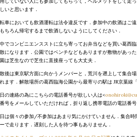
用していない人にも参加してもらって，ヘルメットをして走っ
しいと思います．
転車においても飲酒運転は法令違反です．参加中の飲酒はご遠
もちろん帰宅するまで飲酒しないようにしてください．
中でコンビニエンスストに立ち寄ってお弁当などを買い葛西臨
散になります．公園ではベンチなどもありますが敷物があった
園は芝生なので芝生に直接座っても大丈夫．
散後は東京駅方面に向かうメンバーと，荒川を遡上して集合場
れます．解散場所の葛西臨海公園から最寄りの駅は JR京葉線
日の連絡の為にこちらの電話番号が欲しい人は<
onohiroki@c
番号をメールしていただければ，折り返し携帯電話の電話番号
日は個々の参加/不参加はあまり気にかけていません．集合時
ーで走ります．遅刻した人を待つ事もありません．