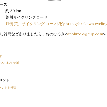
ース
約 30 km
荒川サイクリングロード
月例 荒川サイクリング コース紹介
http://arakawa.cycli
し質問などありましたら，おのひろき<
onohiroki@cup.com
>
有
ベル:
案内
荒川
メント
メントを投稿