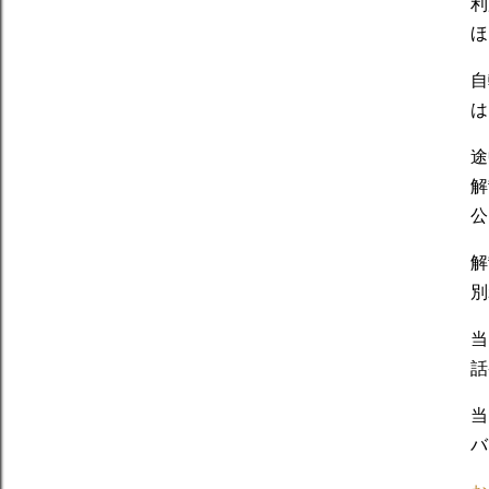
利
ほ
自
は
途
解
公
解
別
当
話
当
バ