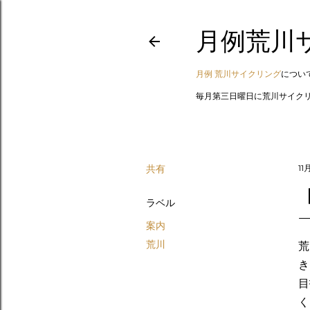
月例荒川
月例 荒川サイクリング
について
毎月第三日曜日に荒川サイク
共有
11
ラベル
案内
荒川
荒
き
目
く