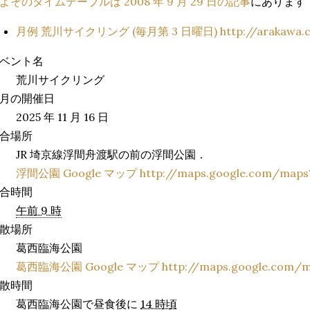
よそのタイムテーブルは 2008 年 9 月 29 日の記事
にあります
月例 荒川サイクリング (毎月第 3 日曜日) http://arakawa.cyc
ベント名
荒川サイクリング
月の開催日
2025 年 11 月 16 日
合場所
JR 埼京線浮間舟渡駅の前の浮間公園．
浮間公園 Google マップ http://maps.google.com/maps?ll
合時間
午前 9 時
散場所
葛西臨海公園
葛西臨海公園 Google マップ http://maps.google.com/maps
散時間
葛西臨海公園で昼食後に
14 時頃