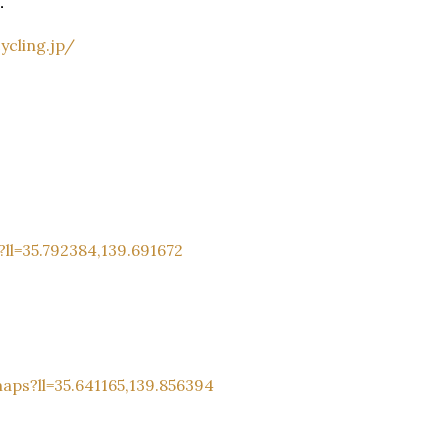
．
ling.jp/
=35.792384,139.691672
?ll=35.641165,139.856394