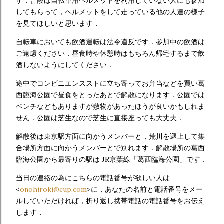
す．普段は自転車用ヘルメットを利用していない人にも参加
してもらって，ヘルメットをして走っている他の人達の様子
を見てほしいと思います．
自転車においても飲酒運転は法令違反です．参加中の飲酒は
ご遠慮ください．昼食時や休憩時はもちろん帰宅するまで飲
酒しないようにしてください．
途中でコンビニエンスストに立ち寄ってお弁当などを買い葛
西臨海公園で昼食をとったあとで解散になります．公園では
ベンチなどもありますが敷物があったほうが良いかもしれま
せん．公園は芝生なので芝生に直接座っても大丈夫．
解散後は東京駅方面に向かうメンバーと，荒川を遡上して集
合場所方面に向かうメンバーとで別れます．解散場所の葛西
臨海公園から最寄りの駅は JR京葉線「葛西臨海公園」です．
当日の連絡の為にこちらの電話番号が欲しい人は
<
onohiroki@cup.com
>に，あなたの名前と電話番号をメー
ルしていただければ，折り返し携帯電話の電話番号をお伝え
します．