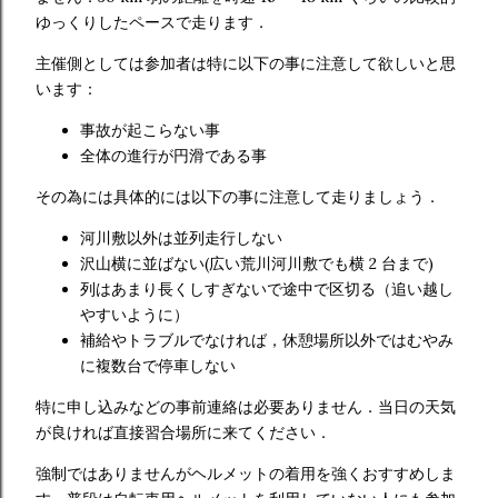
ゆっくりしたペースで走ります．
主催側としては参加者は特に以下の事に注意して欲しいと思
います：
事故が起こらない事
全体の進行が円滑である事
その為には具体的には以下の事に注意して走りましょう．
河川敷以外は並列走行しない
沢山横に並ばない(広い荒川河川敷でも横 2 台まで)
列はあまり長くしすぎないで途中で区切る（追い越し
やすいように）
補給やトラブルでなければ，休憩場所以外ではむやみ
に複数台で停車しない
特に申し込みなどの事前連絡は必要ありません．当日の天気
が良ければ直接習合場所に来てください．
強制ではありませんがヘルメットの着用を強くおすすめしま