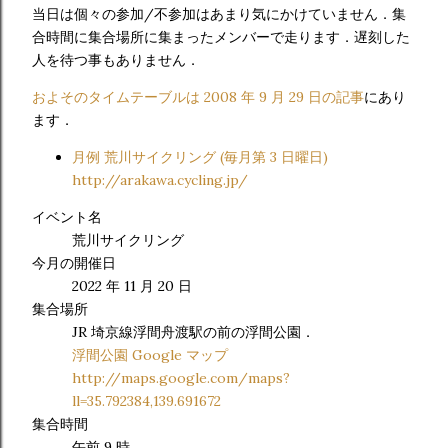
当日は個々の参加/不参加はあまり気にかけていません．集
合時間に集合場所に集まったメンバーで走ります．遅刻した
人を待つ事もありません．
およそのタイムテーブルは 2008 年 9 月 29 日の記事
にあり
ます．
月例 荒川サイクリング (毎月第 3 日曜日)
http://arakawa.cycling.jp/
イベント名
荒川サイクリング
今月の開催日
2022 年 11 月 20 日
集合場所
JR 埼京線浮間舟渡駅の前の浮間公園．
浮間公園 Google マップ
http://maps.google.com/maps?
ll=35.792384,139.691672
集合時間
午前 9 時