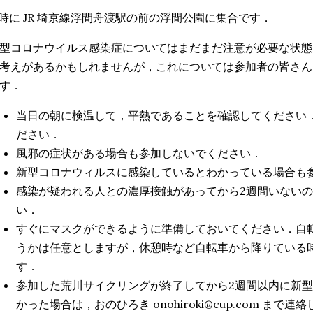
 時に JR 埼京線浮間舟渡駅の前の浮間公園に集合です．
型コロナウイルス感染症についてはまだまだ注意が必要な状態
考えがあるかもしれませんが，これについては参加者の皆さん
す．
当日の朝に検温して，平熱であることを確認してください
ださい．
風邪の症状がある場合も参加しないでください．
新型コロナウィルスに感染しているとわかっている場合も
感染が疑われる人との濃厚接触があってから2週間いない
い．
すぐにマスクができるように準備しておいてください．自
うかは任意としますが，休憩時など自転車から降りている
す．
参加した荒川サイクリングが終了してから2週間以内に新
かった場合は，おのひろき onohiroki@cup.com まで