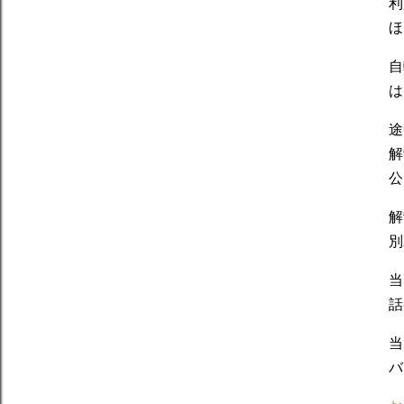
利
ほ
自
は
途
解
公
解
別
当
話
当
バ