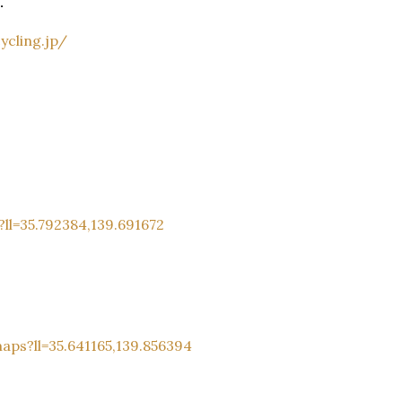
．
ling.jp/
=35.792384,139.691672
?ll=35.641165,139.856394