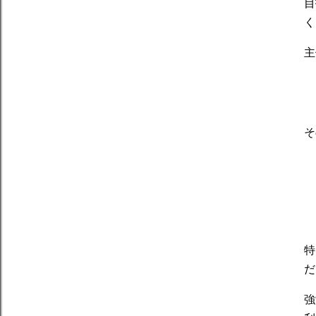
目
く
主
そ
特
だ
強