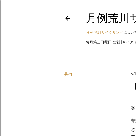
月例荒川
月例 荒川サイクリング
について
毎月第三日曜日に荒川サイク
共有
5月
案
荒
き