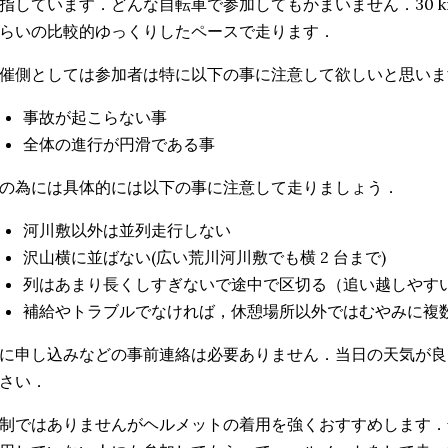
指しています．どんな自転車で参加してもかまいません．30 km 弱
らいの比較的ゆっくりしたペースで走ります．
催側としては参加者は特に以下の事に注意して欲しいと思いま
事故が起こらない事
全体の進行が円滑である事
の為には具体的には以下の事に注意して走りましょう．
河川敷以外は並列走行しない
沢山横に並ばない(広い荒川河川敷でも横 2 台まで)
列はあまり長くしすぎないで途中で区切る（追い越しやす
補給やトラブルでなければ，休憩場所以外ではむやみに複
に申し込みなどの事前連絡は必要ありません．当日の天気が良
さい．
制ではありませんがヘルメットの着用を強くおすすめします．