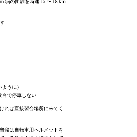
の距離を時速 15 〜 18 km
す：
いように）
数台で停車しない
ければ直接習合場所に来てく
普段は自転車用ヘルメットを