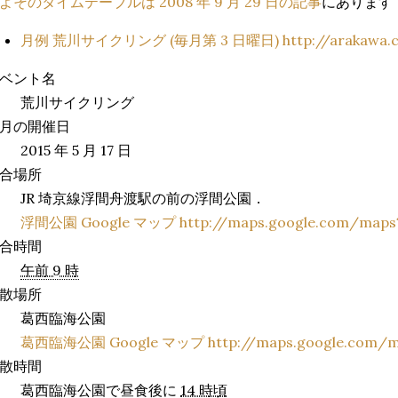
よそのタイムテーブルは 2008 年 9 月 29 日の記事
にあります
月例 荒川サイクリング (毎月第 3 日曜日) http://arakawa.cyc
ベント名
荒川サイクリング
月の開催日
2015 年 5 月 17 日
合場所
JR 埼京線浮間舟渡駅の前の浮間公園．
浮間公園 Google マップ http://maps.google.com/maps?ll
合時間
午前 9 時
散場所
葛西臨海公園
葛西臨海公園 Google マップ http://maps.google.com/maps
散時間
葛西臨海公園で昼食後に
14 時頃