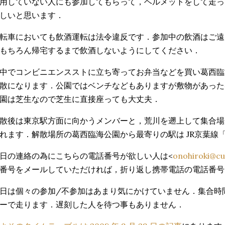
用していない人にも参加してもらって，ヘルメットをして走っ
しいと思います．
転車においても飲酒運転は法令違反です．参加中の飲酒はご遠
もちろん帰宅するまで飲酒しないようにしてください．
中でコンビニエンスストに立ち寄ってお弁当などを買い葛西臨
散になります．公園ではベンチなどもありますが敷物があった
園は芝生なので芝生に直接座っても大丈夫．
散後は東京駅方面に向かうメンバーと，荒川を遡上して集合場
れます．解散場所の葛西臨海公園から最寄りの駅は JR京葉線
日の連絡の為にこちらの電話番号が欲しい人は<
onohiroki@c
番号をメールしていただければ，折り返し携帯電話の電話番号
日は個々の参加/不参加はあまり気にかけていません．集合時
ーで走ります．遅刻した人を待つ事もありません．