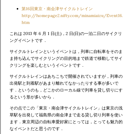
第16回東京・南会津サイクルトレイン
http://homepage2.nifty.com/minamiaizu/Event16.
htm
これは 2013 年 6 月 1 日(土)，2 日(日)の一泊二日のサイクリ
ングイベントです．
サイクルトレインというイベントは，列車に自転車をそのま
ま持ち込んでサイクリングの目的地まで鉄道で移動してサイ
クリングを楽しむというイベントです．
サイクルトレインはあちこちで開催されていますが，列車の
出発駅と到着駅があまり離れてなかったりする事が多いで
す．というのも，どこかのローカル線で列車を貸し切りにす
るという形が多いから．
その点でこの「東京・南会津サイクルトレイン」は東京の浅
草駅を出発して福島県の南会津まで走る貸し切り列車を使い
ます．東京周辺の自転車愛好家にとっては，とっても魅力的
なイベントだと思うのです．