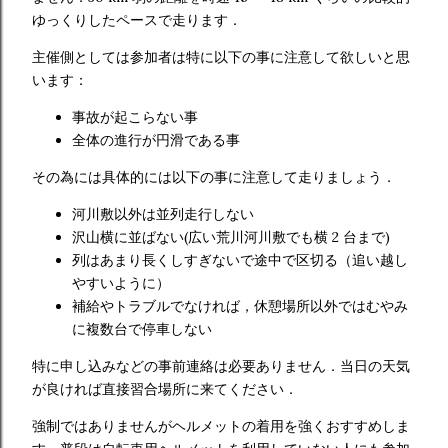
ゆっくりしたペースで走ります．
主催側としては参加者は特に以下の事に注意して欲しいと思
います：
事故が起こらない事
全体の進行が円滑である事
その為には具体的には以下の事に注意して走りましょう．
河川敷以外は並列走行しない
沢山横に並ばない(広い荒川河川敷でも横 2 台まで)
列はあまり長くしすぎないで途中で区切る（追い越し
やすいように）
補給やトラブルでなければ，休憩場所以外ではむやみ
に複数台で停車しない
特に申し込みなどの事前連絡は必要ありません．当日の天気
が良ければ直接習合場所に来てください．
強制ではありませんがヘルメットの着用を強くおすすめしま