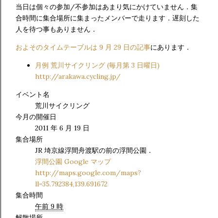
当日は個々の参加/不参加はあまり気にかけていません．集
合時間に集合場所に集まったメンバーで走ります．遅刻した
人を待つ事もありません．
およそのタイムテーブルは 9 月 29 日の記事
にあります．
月例 荒川サイクリング (毎月第 3 日曜日)
http://arakawa.cycling.jp/
イベント名
荒川サイクリング
今月の開催日
2011 年 6 月 19 日
集合場所
JR 埼京線浮間舟渡駅の前の浮間公園．
浮間公園 Google マップ
http://maps.google.com/maps?
ll=35.792384,139.691672
集合時間
午前 9 時
解散場所