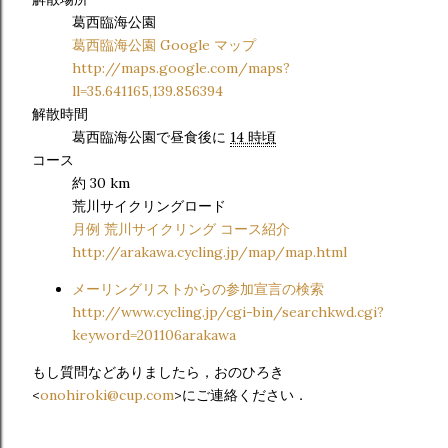
葛西臨海公園
葛西臨海公園 Google マップ
http://maps.google.com/maps?
ll=35.641165,139.856394
解散時間
葛西臨海公園で昼食後に
14 時頃
コース
約 30 km
荒川サイクリングロード
月例 荒川サイクリング コース紹介
http://arakawa.cycling.jp/map/map.html
メーリングリストからの参加宣言の検索
http://www.cycling.jp/cgi-bin/searchkwd.cgi?
keyword=201106arakawa
もし質問などありましたら，おのひろき
<
onohiroki@cup.com
>にご連絡ください．