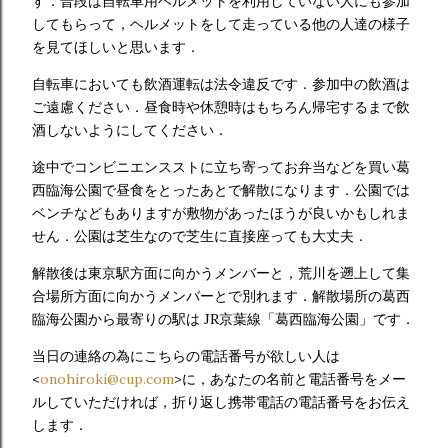
す．普段は自転車用ヘルメットを利用していない人にも参加
してもらって，ヘルメットをして走っている他の人達の様子
を見てほしいと思います．
自転車においても飲酒運転は法令違反です．参加中の飲酒は
ご遠慮ください．昼食時や休憩時はもちろん帰宅するまで飲
酒しないようにしてください．
途中でコンビニエンスストに立ち寄ってお弁当などを買い葛
西臨海公園で昼食をとったあとで解散になります．公園では
ベンチなどもありますが敷物があったほうが良いかもしれま
せん．公園は芝生なので芝生に直接座っても大丈夫．
解散後は東京駅方面に向かうメンバーと，荒川を遡上して集
合場所方面に向かうメンバーとで別れます．解散場所の葛西
臨海公園から最寄りの駅は JR京葉線「葛西臨海公園」です．
当日の連絡の為にこちらの電話番号が欲しい人は
<
onohiroki@cup.com
>に，あなたの名前と電話番号をメー
ルしていただければ，折り返し携帯電話の電話番号をお伝え
します．